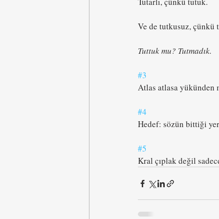
Tutarlı, çünkü tutuk.
Ve de tutkusuz, çünkü t
Tuttuk mu? Tutmadık.
#3
Atlas atlasa yükünden 
#4
Hedef: sözün bittiği ye
#5
Kral çıplak değil sadece