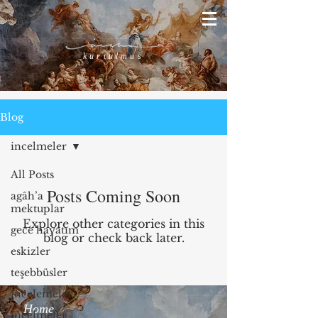
kurtulmus
Blog
incelmeler
All Posts
Posts Coming Soon
agâh’a
mektuplar
Explore other categories in this
gece hayatım
blog or check back later.
eskizler
teşebbüsler
incelemeler
Home
incelmeler