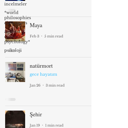
incelmeler
*world
philosophies
class essays
Maya
applied
Feb 3
5 min read
clinical
psychology*
psikoloji
natürmort
gece hayatım
Jan 26
3 min read
Şehir
Jan 19
1 min read