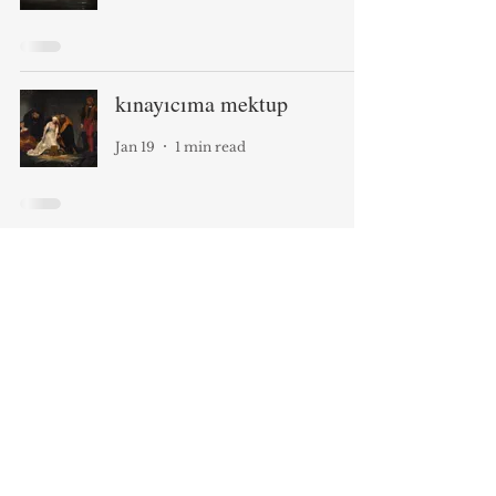
kınayıcıma mektup
Jan 19
1 min read
Home
Sketchbook
Blog
Jurnal