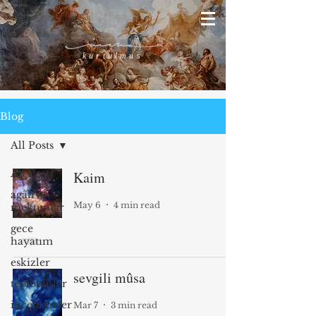
kurtulmus
Blog
All Posts
All Posts
Kaim
agâh’a
May 6
4 min read
mektuplar
gece
hayatım
eskizler
sevgili mûsa
teşebbüsler
incelemeler
Mar 7
3 min read