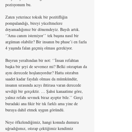
pozisyonum bu. 
Zaten yeterince toksik bir pozitifliğin 
pompalandığı, bireyi yüceltmelere 
doyamadığımız bir dönemdeyiz. Baydı artık. 
‘’Ama canım istemiyor’’ tek başına nasıl bir 
argüman olabilir? Bir insanın bu phase’i en fazla 
4 yaşında falan geçmiş olması gerekiyor.
Buyrun yeraltından bir not: ‘’İnsan refahtan 
başka bir şeyi de sevemez mi? Belki ıstıraptan da 
aynı derecede hoşlanıyordur? Hatta ıstırabın 
saadet kadar faydalı olması da mümkündür, 
insanın sırasında acıyı ihtirasa varan derecede 
sevdiği bir gerçektir. … Şahsi kanaatime göre, 
yalnız refahı sevmek biraz ayıptır bile.’’ Gerçi 
buradaki ana fikir bir tık farklı ama yine de 
buraya dahil etmek uygun göründü.
Neye öfkelendiğimiz, hangi konuda dumura 
uğradığımız, ıstırap çektiğimiz kendimiz 