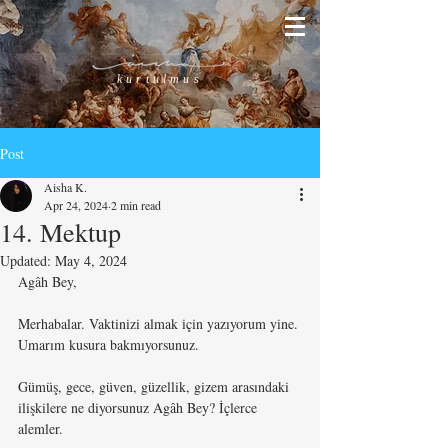
kurtulmus
Post
Aisha K.
Apr 24, 2024
2 min read
14. Mektup
Updated:
May 4, 2024
Agâh Bey,
Merhabalar. Vaktinizi almak için yazıyorum yine. 
Umarım kusura bakmıyorsunuz.
Gümüş, gece, güven, güzellik, gizem arasındaki 
ilişkilere ne diyorsunuz Agâh Bey? İçlerce 
alemler.