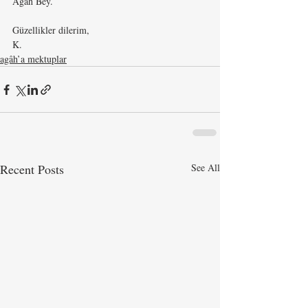
Agâh Bey.
Güzellikler dilerim,
K.
agâh’a mektuplar
Recent Posts
See All