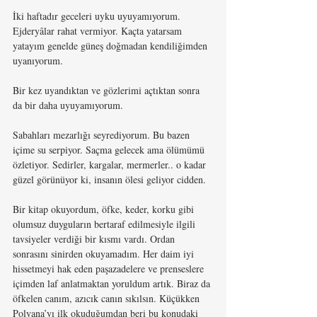
İki haftadır geceleri uyku uyuyamıyorum. 
Ejderyâlar rahat vermiyor. Kaçta yatarsam 
yatayım genelde güneş doğmadan kendiliğimden 
uyanıyorum.
Bir kez uyandıktan ve gözlerimi açtıktan sonra 
da bir daha uyuyamıyorum.
Sabahları mezarlığı seyrediyorum. Bu bazen 
içime su serpiyor. Saçma gelecek ama ölümümü 
özletiyor. Sedirler, kargalar, mermerler.. o kadar 
güzel görünüyor ki, insanın ölesi geliyor cidden.
Bir kitap okuyordum, öfke, keder, korku gibi 
olumsuz duyguların bertaraf edilmesiyle ilgili 
tavsiyeler verdiği bir kısmı vardı. Ordan 
sonrasını sinirden okuyamadım. Her daim iyi 
hissetmeyi hak eden paşazadelere ve prenseslere 
içimden laf anlatmaktan yoruldum artık. Biraz da 
öfkelen canım, azıcık canın sıkılsın. Küçükken 
Polyana’yı ilk okuduğumdan beri bu konudaki 