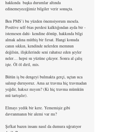
hakkında  başka durumlar altında 
edinemeyeceğimiz bilgiler verir sonuçta. 
Ben PMS’i bu yüzden önemsiyorum mesela. 
Positive self-bias perdesi kalktığından ayda bir -
istemesen dahi- kendine dönüp, hakkında bilgi 
almak adına müthiş bir fırsat. Hangi konuda 
canın sıkkın, kendinde nelerden memnun 
değilsin, ilişkilerinde seni rahatsız eden şeyler 
neler… hepsi su yüzüne çıkıyor. Sonra al çalış 
işte. Öl öl diril, mis.
Bütün iş bu dengeyi bulmakta gerçi, uçtan uca 
salınıp 
duruyoruz.
 Ama az
 t
ravma hiç travmadan 
yeğdir, haksız mıyım? (Ki hiç travma mümkün 
mü tartışılır). 
Elmayı yedik bir kere. Yememişiz gibi 
davranmanın bir alemi var mı?
Şefkat bazen insanı nasıl da dumura uğratıyor 