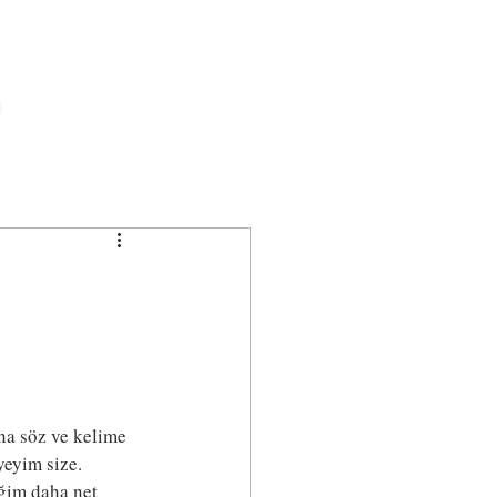
na söz ve kelime 
yeyim size. 
ğim daha net 