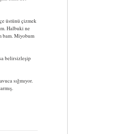
kçe üstünü çizmek 
im. Halbuki ne 
bam bam. Miyobum 
a belirsizleşip 
 avuca sığmıyor. 
varmış.