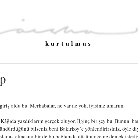
kurtulmus
up
giriş oldu bu. Merhabalar, ne var ne yok, iyisiniz umarım.
Kâğıda yazdıklarım gerçek oluyor. İlginç bir şey bu. Bunun, ba
şündürdüğünü bilseniz beni Bakırköy’e yönlendirirsiniz, öyle di
lamış olmasını bir de bu bağlamda düşününce ne demek istedi