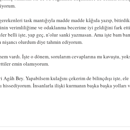
diyorum.
erekenleri task mantığıyla madde madde kâğıda yazıp, bitirdi
inin verimliliğime ve odaklanma becerime iyi geldiğini fark ett
yler belli işte, yap geç, n’olur sanki yazmasan. Ama işte bam 
in nişancı olurdum diye tahmin ediyorum. 
nem vardı. İşte o dönem, sorularım cevaplarına mı kavuştu, yoks
ettiler emin olamıyorum. 
i Agâh Bey. Yapabilsem kulağını çekerim de bilinçdışı işte, ele
ı hissediyorum. İnsanlarla ilişki kurmanın başka başka yolları 