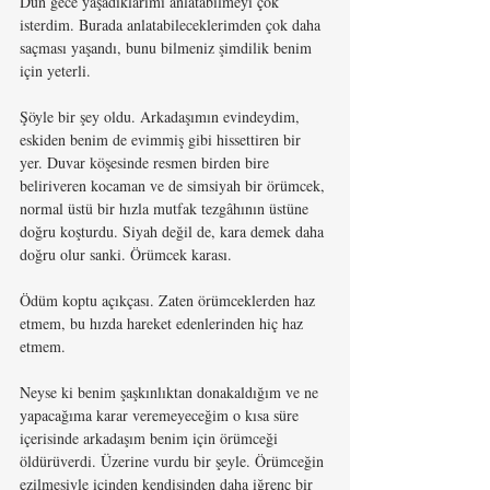
Dün gece yaşadıklarımı anlatabilmeyi çok 
isterdim. Burada anlatabileceklerimden çok daha 
saçması yaşandı, bunu bilmeniz şimdilik benim 
için yeterli.
Şöyle bir şey oldu. Arkadaşımın evindeydim, 
eskiden benim de evimmiş gibi hissettiren bir 
yer. Duvar köşesinde resmen birden bire 
beliriveren kocaman ve de simsiyah bir örümcek, 
normal üstü bir hızla mutfak tezgâhının üstüne 
doğru koşturdu. Siyah değil de, kara demek daha 
doğru olur sanki. Örümcek karası.
Ödüm koptu açıkçası. Zaten örümceklerden haz 
etmem, bu hızda hareket edenlerinden hiç haz 
etmem.
Neyse ki benim şaşkınlıktan donakaldığım ve ne 
yapacağıma karar veremeyeceğim o kısa süre 
içerisinde arkadaşım benim için örümceği 
öldürüverdi. Üzerine vurdu bir şeyle. Örümceğin 
ezilmesiyle içinden kendisinden daha iğrenç bir 