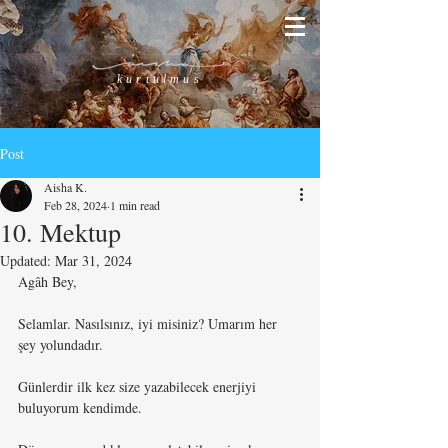
kurtulmus
Post
Aisha K.
Feb 28, 2024
1 min read
10. Mektup
Updated:
Mar 31, 2024
Agâh Bey,
Selamlar. Nasılsınız, iyi misiniz? Umarım her 
şey yolundadır.
Günlerdir ilk kez size yazabilecek enerjiyi 
buluyorum kendimde.