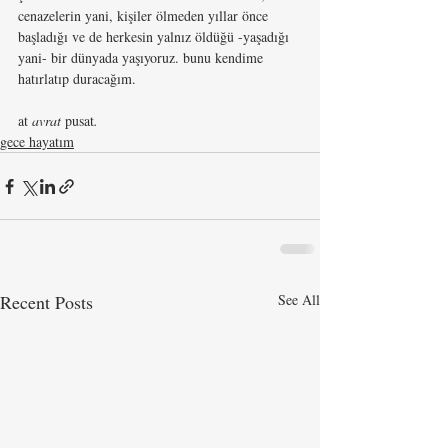
cenazelerin yani, kişiler ölmeden yıllar önce 
başladığı ve de herkesin yalnız öldüğü -yaşadığı 
yani- bir dünyada yaşıyoruz. bunu kendime 
hatırlatıp duracağım.
at 
avrat 
pusat
.
gece hayatım
Recent Posts
See All