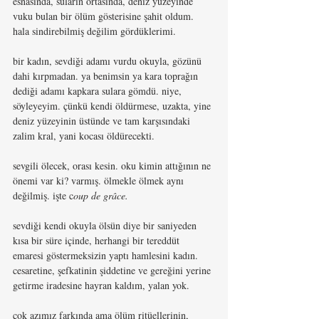
esnasında, suların ortasında, deniz yüzeyinde 
vuku bulan bir ölüm gösterisine şahit oldum. 
hala sindirebilmiş değilim gördüklerimi.
bir kadın, sevdiği adamı vurdu okuyla, gözünü 
dahi kırpmadan. ya benimsin ya kara toprağın 
dediği adamı kapkara sulara gömdü. niye, 
söyleyeyim. çünkü kendi öldürmese, uzakta, yine 
deniz yüzeyinin üstünde ve tam karşısındaki 
zalim kral, yani kocası öldürecekti.
sevgili ölecek, orası kesin. oku kimin attığının ne 
önemi var ki? varmış. ölmekle ölmek aynı 
değilmiş. işte c
oup de grâce.
sevdiği kendi okuyla ölsün diye bir saniyeden 
kısa bir süre içinde, herhangi bir tereddüt 
emaresi göstermeksizin yaptı hamlesini kadın. 
cesaretine, şefkatinin şiddetine ve gereğini yerine 
getirme iradesine hayran kaldım, yalan yok.
çok azımız farkında ama ölüm ritüellerinin, 