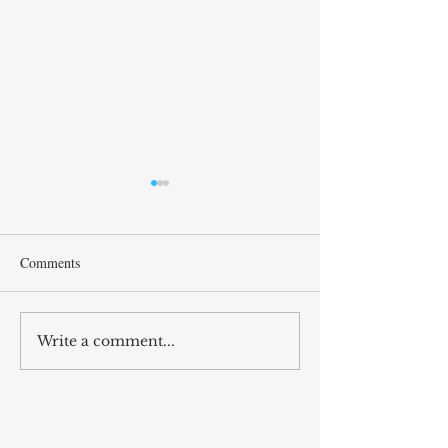
Tül
Comments
hukuk kadın: 15 ocak
Write a comment...