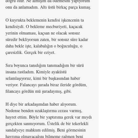
doğru olur. Ne almışım da ödemesini yapıyorum 
onu da anlamadım. Altı üstü birkaç parça kumaş. 
O kuyrukta beklemenin kendisi işkencenin ta 
kendisiydi. O bekleme mecburiyeti, kaçacak 
yerinin olmaması, kaçsan ne olacak sonsuz 
süredir bekliyorsun zaten, bir sonsuz süre kadar 
daha bekle işte, kalabalığın o boğuculuğu, o 
çaresizlik. Gerçek bir eziyet. 
Sıra boyunca tanıdığım tanımadığım bir sürü 
insana rastladım. Kimiyle ayaküstü 
selamlaşıyoruz, kimi bir başkasından haber 
veriyor. Falancayı şurada biraz ileride gördüm, 
filancayı gördün mü şuradaymış, gibi.
H diye bir arkadaşımdan haber alıyorum. 
Nedense benden uzaklaştırma cezası varmış, 
hayret ettim. Böyle bir yaptırıma gerek var mıydı 
gerçekten sanmıyorum. Üstelik de bir tekerlekli 
sandalyeye mahkum edilmiş. Beni görmesinin 
hayrıma olmayacağını bilmeme rağmen beni 