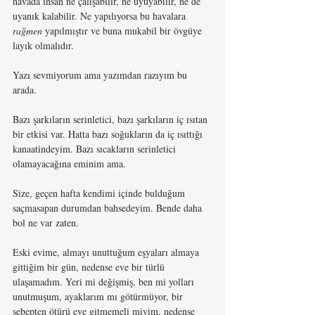
havada insan ne çalışabilir, ne uyuyabilir, ne de 
uyanık kalabilir. Ne yapılıyorsa bu havalara 
rağmen 
yapılmıştır ve buna mukabil bir övgüye 
layık olmalıdır.
Yazı sevmiyorum ama yazımdan razıyım bu 
arada.
Bazı şarkıların serinletici, bazı şarkıların iç ısıtan 
bir etkisi var. Hatta bazı soğukların da iç ısıttığı 
kanaatindeyim. Bazı sıcakların serinletici 
olamayacağına eminim ama.
Size, geçen hafta kendimi içinde bulduğum 
saçmasapan durumdan bahsedeyim. Bende daha 
bol ne var zaten. 
Eski evime, almayı unuttuğum eşyaları almaya 
gittiğim bir gün, nedense eve bir türlü 
ulaşamadım. Yeri mi değişmiş, ben mi yolları 
unutmuşum, ayaklarım mı götürmüyor, bir 
sebepten ötürü eve gitmemeli miyim, nedense 