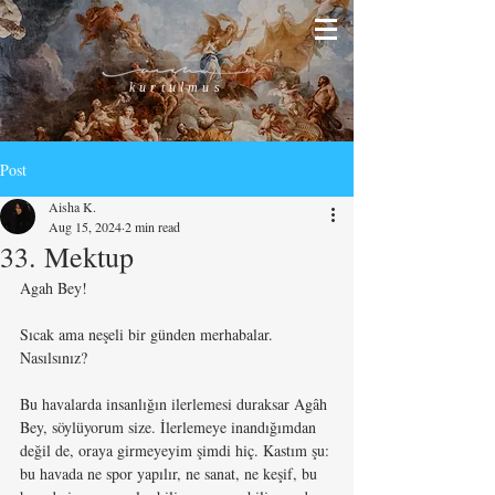
kurtulmus
Post
Aisha K.
Aug 15, 2024
2 min read
33. Mektup
Agah Bey!
Sıcak ama neşeli bir günden merhabalar. 
Nasılsınız?
Bu havalarda insanlığın ilerlemesi duraksar Agâh 
Bey, söylüyorum size. İlerlemeye inandığımdan 
değil de, oraya girmeyeyim şimdi hiç. Kastım şu: 
bu havada ne spor yapılır, ne sanat, ne keşif, bu 