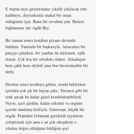
E baştan niye giriyorsunuz yıkıldı yıkılacak izbe 
kulübeye, diyeceksiniz makul bir insan 
olduğunuz için. Buna bir cevabım yok. Basiret 
bağlanması işte Agâh Bey.
Bir zaman sonra kendimi piyano dersinde 
buldum. Yanımda bir başkasıyla. Amacımız bir 
parçayı çalarken, bir yandan da söylemek, eşlik 
etmek. Çok hoş bir ortodoks ilahisi. Arkadaşım 
hem çaldı hem söyledi ama ben beceremedim bir 
türlü.
Dersten sonra lavaboya gittim, sırada beklerken 
içeriden çok şık bir bayan çıktı. Turuncu gibi bir 
renk ancak bu kadar güzel kombinlenebilirdi. 
Neyse, içeri girdim, kadın ceketini ve orgunu 
içeride unutmuş kılıfıyla. Enteresan, küçük bir 
orgdu. Peşinden fırlamam gerekirdi eşyalarını 
yetiştirmek için ama o an çok sıkışıktım o 
yüzden doğru olduğunu bildiğim şeyi 