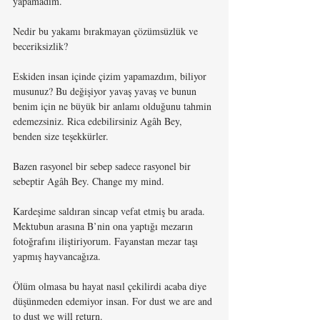
yapamadım.
Nedir bu yakamı bırakmayan çözümsüzlük ve 
beceriksizlik?
Eskiden insan içinde çizim yapamazdım, biliyor 
musunuz? Bu değişiyor yavaş yavaş ve bunun 
benim için ne büyük bir anlamı olduğunu tahmin 
edemezsiniz. Rica edebilirsiniz Agâh Bey, 
benden size teşekkürler. 
Bazen rasyonel bir sebep sadece rasyonel bir 
sebeptir Agâh Bey. Change my mind.
Kardeşime saldıran sincap vefat etmiş bu arada. 
Mektubun arasına B’nin ona yaptığı mezarın 
fotoğrafını iliştiriyorum. Fayanstan mezar taşı 
yapmış hayvancağıza. 
Ölüm olmasa bu hayat nasıl çekilirdi acaba diye 
düşünmeden edemiyor insan. For dust we are and 
to dust we will return.