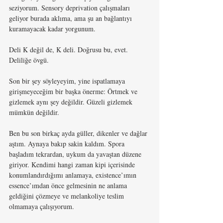
seziyorum. Sensory deprivation çalışmaları 
geliyor burada aklıma, ama şu an bağlantıyı 
kuramayacak kadar yorgunum. 
Deli K değil de, K deli. Doğrusu bu, evet. 
Deliliğe övgü.
Son bir şey söyleyeyim, yine ispatlamaya 
girişmeyeceğim bir başka önerme: Örtmek ve 
gizlemek aynı şey değildir. Güzeli gizlemek 
mümkün değildir.
Ben bu son birkaç ayda güller, dikenler ve dağlar 
aştım. Aynaya bakıp sakin kaldım. Spora 
başladım tekrardan, uykum da yavaştan düzene 
giriyor. Kendimi hangi zaman kipi içerisinde 
konumlandırdığımı anlamaya, existence’ımın 
essence’ımdan önce gelmesinin ne anlama 
geldiğini çözmeye ve melankoliye teslim 
olmamaya çalışıyorum. 