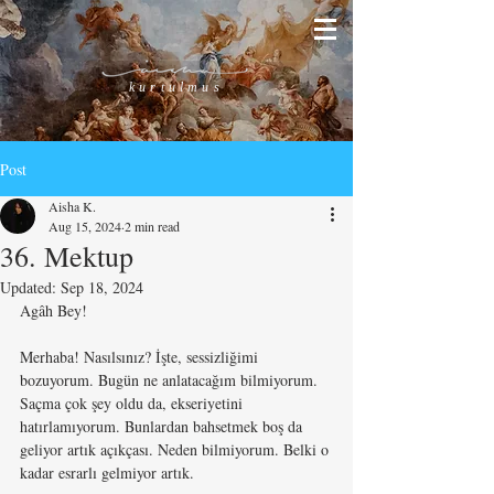
kurtulmus
Post
Aisha K.
Aug 15, 2024
2 min read
36. Mektup
Updated:
Sep 18, 2024
Agâh Bey!
Merhaba! Nasılsınız? İşte, sessizliğimi 
bozuyorum. Bugün ne anlatacağım bilmiyorum. 
Saçma çok şey oldu da, ekseriyetini 
hatırlamıyorum. Bunlardan bahsetmek boş da 
geliyor artık açıkçası. Neden bilmiyorum. Belki o 
kadar esrarlı gelmiyor artık.