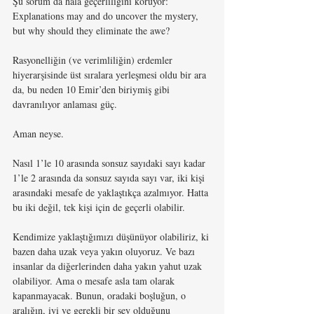
Şu sorum da hala geçerliliğini koruyor: 
Explanations may and do uncover the mystery, 
but why should they eliminate the awe?
Rasyonelliğin (ve verimliliğin) erdemler 
hiyerarşisinde üst sıralara yerleşmesi oldu bir ara 
da, bu neden 10 Emir’den biriymiş gibi 
davranılıyor anlaması güç. 
Aman neyse. 
Nasıl 1’le 10 arasında sonsuz sayıdaki sayı kadar 
1’le 2 arasında da sonsuz sayıda sayı var, iki kişi 
arasındaki mesafe de yaklaştıkça azalmıyor. Hatta 
bu iki değil, tek kişi için de geçerli olabilir. 
Kendimize yaklaştığımızı düşünüyor olabiliriz, ki 
bazen daha uzak veya yakın oluyoruz. Ve bazı 
insanlar da diğerlerinden daha yakın yahut uzak 
olabiliyor. Ama o mesafe asla tam olarak 
kapanmayacak. Bunun, oradaki boşluğun, o 
aralığın, iyi ve gerekli bir şey olduğunu 