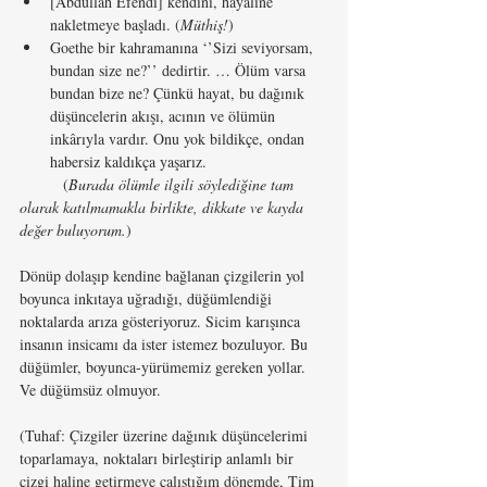
[Abdullah Efendi] kendini, hayaline 
nakletmeye başladı. (
Müthiş!
)
Goethe bir kahramanına ‘’Sizi seviyorsam, 
bundan size ne?’’ dedirtir. … Ölüm varsa 
bundan bize ne? Çünkü hayat, bu dağınık 
düşüncelerin akışı, acının ve ölümün 
inkârıyla vardır. Onu yok bildikçe, ondan 
habersiz kaldıkça yaşarız.
	(
Burada ölümle ilgili söylediğine tam 
olarak katılmamakla birlikte, dikkate ve kayda 
değer buluyorum.
)
Dönüp dolaşıp kendine bağlanan çizgilerin yol 
boyunca inkıtaya uğradığı, düğümlendiği 
noktalarda arıza gösteriyoruz. Sicim karışınca 
insanın insicamı da ister istemez bozuluyor. Bu 
düğümler, boyunca-yürümemiz gereken yollar. 
Ve düğümsüz olmuyor.
(Tuhaf: Çizgiler üzerine dağınık düşüncelerimi 
toparlamaya, noktaları birleştirip anlamlı bir 
çizgi haline getirmeye çalıştığım dönemde, Tim 