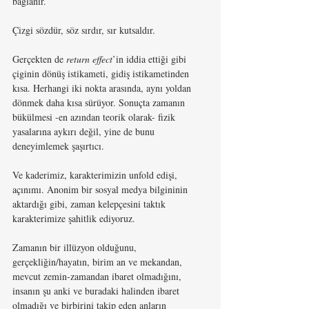
bağlanır.
Çizgi sözdür, söz sırdır, sır kutsaldır.
Gerçekten de 
return effect
’in iddia ettiği gibi 
çiginin dönüş istikameti, gidiş istikametinden 
kısa. Herhangi iki nokta arasında, aynı yoldan 
dönmek daha kısa sürüyor. Sonuçta zamanın 
bükülmesi -en azından teorik olarak- fizik 
yasalarına aykırı değil, yine de bunu 
deneyimlemek şaşırtıcı.
Ve kaderimiz, karakterimizin unfold edişi, 
açınımı. Anonim bir sosyal medya bilgininin 
aktardığı gibi, zaman kelepçesini taktık 
karakterimize şahitlik ediyoruz.
Zamanın bir illüzyon olduğunu, 
gerçekliğin/hayatın, birim an ve mekandan, 
mevcut zemin-zamandan ibaret olmadığını, 
insanın şu anki ve buradaki halinden ibaret 
olmadığı ve birbirini takip eden anların 