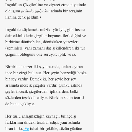
Ingold’un Çizgiler’ine ve ziyaret etme niyetinde 
olduğum 
nokta/çizgi/nokta
 adında bir serginin 
ilanına denk geldim.)
Ingold da söylemek, müzik, yürüyüş gibi insana 
dair etkinliklerin çizgiler boyunca ilerlediğini ve 
birbirine dönüşebilen, dönüşürken yüzeyleri 
(zeminleri, yani zamanı da) şekillendiren iki tür 
çizginin olduğunu öne sürüyor: iplik ve iz.
Birbirine benzer iki şey arasında, onları ayıran 
ince bir çizgi bulunur. Her şeyin benzediği başka 
bir şey vardır. Demek ki, her şeyle her şey 
arasında incecik çizgiler vardır. Çünkü aslında 
şeyler incecik çizgilerden, ipliklerden, belki 
sözlerden teşekkül ediyor. Nitekim sicim teorisi 
de bunu açıklıyor.
Her türlü anlaşmazlığın kaynağı, bilinçdışı 
farklarının dildeki tezahür edişi, yani aslında 
lisan farkı.
 Ve
 tuhaf bir şekilde, sözün gücüne 