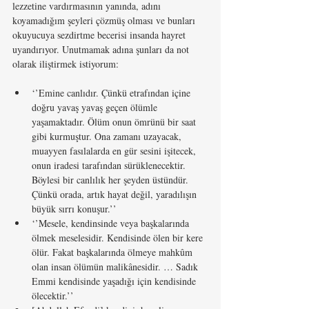
lezzetine vardırmasının yanında, adını 
koyamadığım şeyleri çözmüş olması ve bunları 
okuyucuya sezdirtme becerisi insanda hayret 
uyandırıyor. Unutmamak adına şunları da not 
olarak iliştirmek istiyorum:
‘’Emine canlıdır. Çünkü etrafından içine 
doğru yavaş yavaş geçen ölümle 
yaşamaktadır. Ölüm onun ömrünü bir saat 
gibi kurmuştur. Ona zamanı uzayacak, 
muayyen fasılalarda en gür sesini işitecek, 
onun iradesi tarafından sürüklenecektir. 
Böylesi bir canlılık her şeyden üstündür. 
Çünkü orada, artık hayat değil, yaradılışın 
büyük sırrı konuşur.’’
‘’Mesele, kendinsinde veya başkalarında 
ölmek meselesidir. Kendisinde ölen bir kere 
ölür. Fakat başkalarında ölmeye mahkûm 
olan insan ölümün malikânesidir. … Sadık 
Emmi kendisinde yaşadığı için kendisinde 
ölecektir.’’