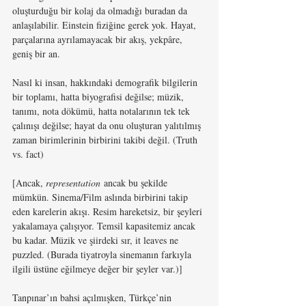
oluşturduğu bir kolaj da olmadığı buradan da 
anlaşılabilir. Einstein fiziğine gerek yok. Hayat, 
parçalarına ayrılamayacak bir akış, yekpâre, 
geniş bir an.
Nasıl ki insan, hakkındaki demografik bilgilerin 
bir toplamı, hatta biyografisi değilse; müzik, 
tanımı, nota dökümü, hatta notalarının tek tek 
çalınışı değilse; hayat da onu oluşturan yalıtılmış 
zaman birimlerinin birbirini takibi değil. (Truth 
vs. fact)
[Ancak, 
representation
 ancak bu şekilde 
mümkün. Sinema/Film aslında birbirini takip 
eden karelerin akışı. Resim hareketsiz, bir şeyleri 
yakalamaya çalışıyor. Temsil kapasitemiz ancak 
bu kadar. Müzik ve şiirdeki sır, it leaves ne 
puzzled. (Burada tiyatroyla sinemanın farkıyla 
ilgili üstüne eğilmeye değer bir şeyler var.)]
Tanpınar’ın bahsi açılmışken, Türkçe’nin 