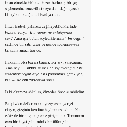
iman etmekle birlikte, bazen herhangi bir şey 
söylemenin, tenezzül etmeye dahi değmeyecek 
bir eylem olduğunu hissediyorum. 
İnsan iradesi, yalnızca değilleyebildiklerinde 
tezahür ediyor. 
E o zaman ne anlatıyorum 
ben?
 Ama işte bütün söylediklerimiz ‘’bu-değil’’ 
şeklinde bir satır arası ve geride söylenmeyeni 
bırakma amacı taşıyor.
İmkanım olsa bağıra bağıra, her şeyi susacağım. 
Ama neyi? Halbuki aslında ne söyleyeceğim / ne 
söylemeyeceğim diye kafa patlatmaya gerek yok, 
kişi 
ne
 ise onu zikrediyor zaten.
İş ki okumayı sökelim, ölmeden önce susabilelim.
Bu yüzden defterime ne yazıyorsam gerçek 
oluyor, çizginin kendine bağlanması adına. İşbu 
eskiz de bir düğüm çözme girişimidir. Tamamına 
eren bir hayat gibi, minik bir ölüm gibi, 